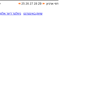
דפי ארכיון:
29
28
27
26
25
ל
שיווק באינטרנט
ניוזלטר דיוור אלקט