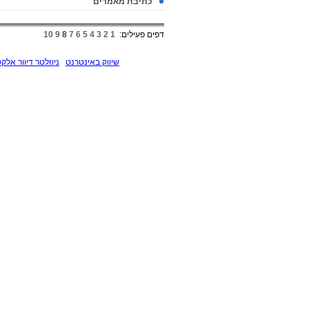
כתיבת מאמרים
דפים פעילים:
1
2
3
4
5
6
7
8
9
10
שיווק באינטרנט
ניוזלטר דיוור אלקט