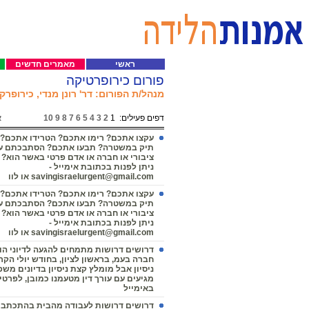
ראשי
מאמרים חדשים
פורום כירופרטיקה
מנהל/ת הפורום: דר' רונן מנדי, כירופרק
דפים פעילים:
1
2
3
4
5
6
7
8
9
10
א
עקצו אתכם? רימו אתכם? הטרידו אתכם? 
תיק במשטרה? תבעו אתכם? הסתבכתם עם
ציבורי או חברה או אדם פרטי באשר הוא? פ
ניתן לפנות בכתובת אימייל -
savingisraelurgent@gmail.com או לוו
עקצו אתכם? רימו אתכם? הטרידו אתכם? 
תיק במשטרה? תבעו אתכם? הסתבכתם עם
ציבורי או חברה או אדם פרטי באשר הוא? פ
ניתן לפנות בכתובת אימייל -
savingisraelurgent@gmail.com או לוו
דרושים דרושות מתמחים להגעה לדיוני הו
חברה בעמ, בראשון לציון, בחודש יולי הקר
ניסיון אבל מומלץ קצת ניסיון בדיונים מש
מגיעים עם עורך דין מטעמנו כמובן, לפרטי
באימייל
דרושים דרושות לעבודה מהבית בהתכתבו