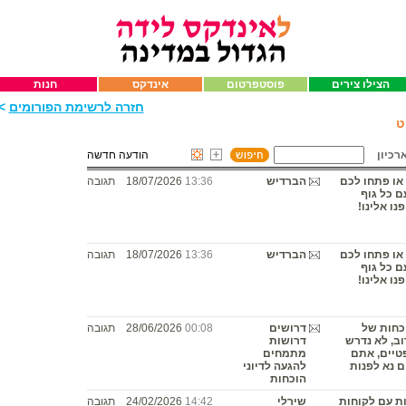
הצילו צירים
פוסטפרטום
אינדקס
חנות
חזרה לרשימת הפורומים
>>
ט
רכיון
הודעה חדשה
או פתחו לכם
הברדיש
13:36
18/07/2026
תגובה
 כל גוף
נו אלינו!
או פתחו לכם
הברדיש
13:36
18/07/2026
תגובה
 כל גוף
נו אלינו!
כחות של
דרושים
00:08
28/06/2026
תגובה
וב, לא נדרש
דרושות
פטיים, אתם
מתמחים
ם נא לפנות
להגעה לדיוני
הוכחות
ת עם לקוחות
שירלי
14:42
24/02/2026
תגובה