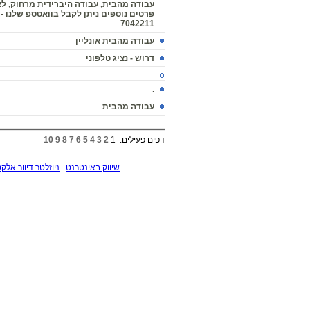
עבודה מהבית, עבודה היברידית מרחוק, לא 
7042211
עבודה מהבית אונליין
דרוש - נציג טלפוני
.
עבודה מהבית
דפים פעילים:
1
2
3
4
5
6
7
8
9
10
שיווק באינטרנט
ניוזלטר דיוור אלקט