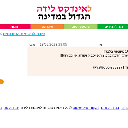
הצילו צירים
פוסטפרטום
אינדקס
חנות
חזרה לרשימת הפורומים
>>
אורן
23:05
18/09/2023
תגובה
תק הדבק בקבוצות פייסבוק ועוד!), אין מכירות!!!
רית
רוני
בניית אתרים
תקנון ותנאי שימוש
©
כל הזכויות שמורות לאמנות הלידה
יצירת קשר
מנ