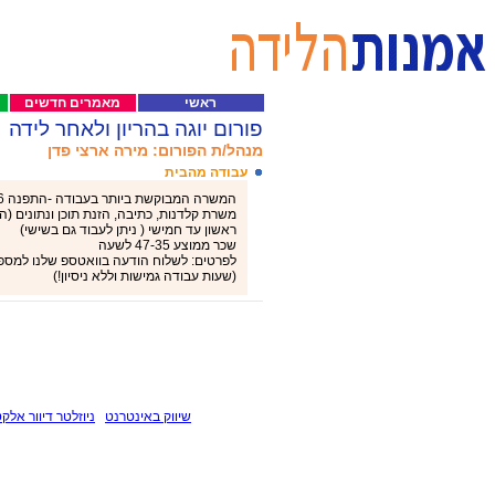
ראשי
מאמרים חדשים
פורום יוגה בהריון ולאחר לידה
מנהל/ת הפורום: מירה ארצי פדן
עבודה מהבית
המשרה המבוקשת ביותר בעבודה -התפנה 16 מקומות בלבד!!
משרת קלדנות, כתיבה, הזנת תוכן ונתונים (הע
ראשון עד חמישי ( ניתן לעבוד גם בשישי)
שכר ממוצע 47-35 לשעה
לפרטים: לשלוח הודעה בוואטספ שלנו למספר 050-2332971🤩נו
(שעות עבודה גמישות וללא ניסיון!)
שיווק באינטרנט
ניוזלטר דיוור אלקט