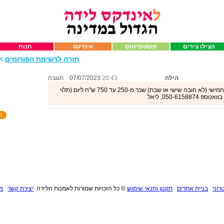
הצילו צירים
פוסטפרטום
אינדקס
חנות
חזרה לרשימת הפורומים
>>
הילה
20:43
07/07/2023
תגובה
עבודה בבק אופיס והקלדה בימים ראשון עד חמישי (לא חובה שישי או שבת) שכר מ-250 עד 750 ש"ח ליום (תלוי
050-61, ליאל
רוני
בניית אתרים
תקנון ותנאי שימוש
©
כל הזכויות שמורות לאמנות הלידה
יצירת קשר
מנ