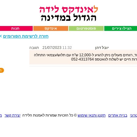
הצילו צירים
פוסטפרטום
אינדקס
חנות
חזרה לרשימת הפורומים
>>
יובל דהן
11:32
21/07/2023
תגובה
עבודה בתחום הקלדנות/בק אופיס/כתיבה ועוד, רווחים מעולים ניתן להגיע ל-12,000 ש"ח עם תלוש/עצמאי התחלה
ם יש לשלוח לוואטספ 052-4313764
רוני
בניית אתרים
תקנון ותנאי שימוש
©
כל הזכויות שמורות לאמנות הלידה
יצירת קשר
מנ