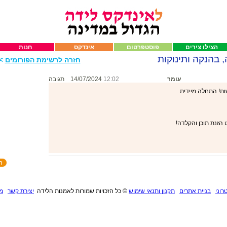
הצילו צירים
פוסטפרטום
אינדקס
חנות
, בהנקה ותינוקות
חזרה לרשימת הפורומים
>>
עומר
12:02
14/07/2024
תגובה
ות! התחלה מיידית
הזנת תוכן והקלדה!
רוני
בניית אתרים
תקנון ותנאי שימוש
©
כל הזכויות שמורות לאמנות הלידה
יצירת קשר
מנ