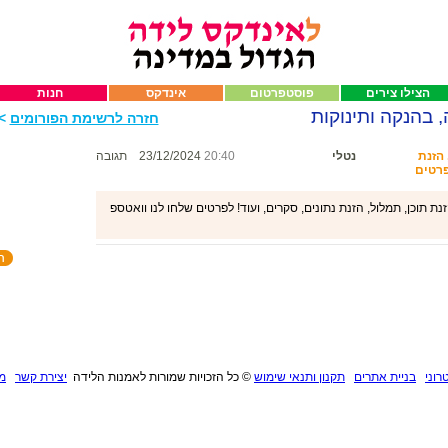
הצילו צירים
פוסטפרטום
אינדקס
חנות
, בהנקה ותינוקות
חזרה לרשימת הפורומים
>>
הזנת
נטלי
20:40
23/12/2024
תגובה
פרטים
ת תוכן, תמלול, הזנת נתונים, סקרים, ועוד! לפרטים שלחו לנו וואטספ
רוני
בניית אתרים
תקנון ותנאי שימוש
©
כל הזכויות שמורות לאמנות הלידה
יצירת קשר
מנ