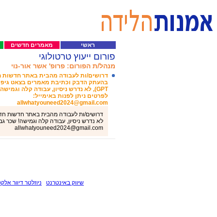
ראשי
מאמרים חדשים
פורום ייעוץ טרטולוגי
מנהל/ת הפורום: פרופ' אשר אור-נוי
דרושים/ות לעבודה מהבית באתר חדשות ח
GPT), לא נדרש ניסיון, עבודה קלה וגמיש
לפרטים ניתן לפנות באימייל:
allwhatyouneed2024@gmail.com
לא נדרש ניסיון, עבודה קלה וגמישה! שכר גבו
allwhatyouneed2024@gmail.com
שיווק באינטרנט
ניוזלטר דיוור אלקט