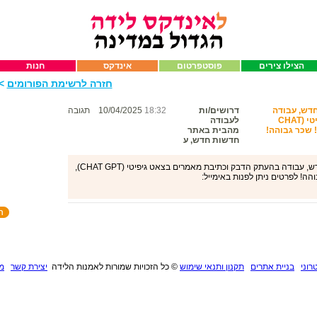
הצילו צירים
פוסטפרטום
אינדקס
חנות
חזרה לרשימת הפורומים
>>
דש, עבודה
דרושים/ות
18:32
10/04/2025
תגובה
בהעתק הדבק וכתיבת מאמרים בצאט גיפיטי (CHAT
לעבודה
ה! שכר גבוהה!
מהבית באתר
חדשות חדש, ע
דרושים/ות לעבודה מהבית באתר חדשות חדש, עבודה בהעתק הדבק וכתיבת מאמרים בצאט גיפיטי (CHAT GPT),
הה! לפרטים ניתן לפנות באימייל:
רוני
בניית אתרים
תקנון ותנאי שימוש
©
כל הזכויות שמורות לאמנות הלידה
יצירת קשר
מנ