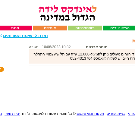
הצילו צירים
פוסטפרטום
אינדקס
חנות
חזרה לרשימת הפורומים
>>
תומר אברהם
10:32
10/08/2023
תגובה
עבודה בתחום הקלדנות/בק אופיס/כתיבה ועוד, רווחים מעולים ניתן להגיע ל-12,000 ש"ח עם תלוש/עצמאי התחלה
ם יש לשלוח לוואטספ 052-4313764
רוני
בניית אתרים
תקנון ותנאי שימוש
©
כל הזכויות שמורות לאמנות הלידה
יצירת קשר
מנ