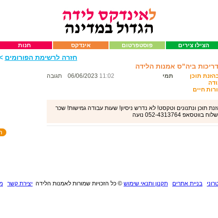
הצילו צירים
פוסטפרטום
אינדקס
חנות
חזרה לרשימת הפורומים
>>
דריכות ביה"ס אמנות הלידה
הזנת תוכן
תמי
11:02
06/06/2023
תגובה
ודה
עה 44-56 ש"ח! קורות חיים
ת תוכן ונתנונים וטקסט! לא נדרש ניסיון! שעות עבודה גמישות! שכר
רוני
בניית אתרים
תקנון ותנאי שימוש
©
כל הזכויות שמורות לאמנות הלידה
יצירת קשר
מנ