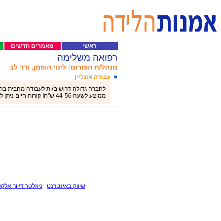
ראשי
מאמרים חדשים
רפואה משלימה
מנהל/ת הפורום: לינוי הופמן, ורד לב
עבודה אונליין
לחברה גדולה דרושים/ות לעבודה מהבית בהזנ
ממוצע לשעה 44-56 ש"ח! קורות חיים ניתן לשלוח בווטסאפ 052-4313764 נועה
שיווק באינטרנט
ניוזלטר דיוור אלקט