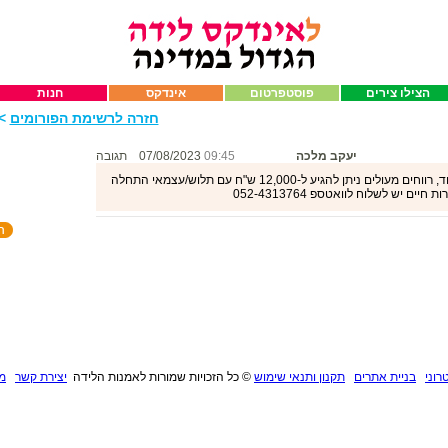
הצילו צירים
פוסטפרטום
אינדקס
חנות
חזרה לרשימת הפורומים
>>
יעקב מלכה
09:45
07/08/2023
תגובה
עבודה בתחום הקלדנות/בק אופיס/כתיבה ועוד, רווחים מעולים ניתן להגיע ל-12,000 ש"ח עם תלוש/עצמאי התחלה
ם יש לשלוח לוואטספ 052-4313764
רוני
בניית אתרים
תקנון ותנאי שימוש
©
כל הזכויות שמורות לאמנות הלידה
יצירת קשר
מנ