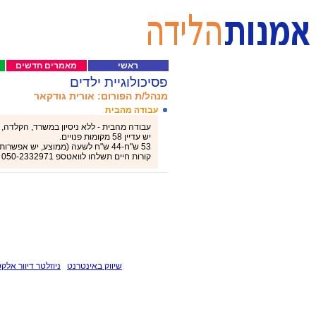
ראשי
מאמרים חדשים
פסיכולוגיית ילדים
מנהל/ת הפורום: אורית גודקאר
עבודה מהבית
עבודה מהבית - ללא ניסיון במשרד, הקלדה, ה
יש עדיין 58 מקומות פנויים.
53 ש"ח-44 ש"ח לשעה (ממוצע, יש אפשרות לקבל יותר)!
קורות חיים תשלחו לוואטספ 050-2332971 דנה
שיווק באינטרנט
ניוזלטר דיוור אלקט