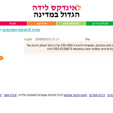
הצילו צירים
פוסטפרטום
אינדקס
חנות
חזרה לרשימת הפורומים
>>
טלי
20:15
16/06/2023
תגובה
דרושים לעבודה מהבית בהעתק הדבק (הזנת תוכן ונתונים), אפשרות להגיע ל-250-450 ש"ח ביום! העתק הדבק של
ספים ינתנו בוואטספ 050-6158874 רווית
רוני
בניית אתרים
תקנון ותנאי שימוש
©
כל הזכויות שמורות לאמנות הלידה
יצירת קשר
מנ