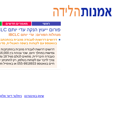
ראשי
מאמרים חדשים
פורום ייעוץ הנקה עדי יותם IBCLC
מנהל/ת הפורום: עדי יותם IBCLC
דרושים דרושות לעבודה מהבית בהתכתבו
בוואטספ עם לקוחות בשפה האנגלית, מדוב
דרושים דרושות לעבודה מהבית בהתכתבות ב
כעבו
צורך לדבר עם לקוחות בטלפון, רק להתכתב ע
חיים בוואטספ 055-9918933 או באימייל allwhatyouneed2024@gmail.com
שיווק באינטרנט
ניוזלטר דיוור אלקט