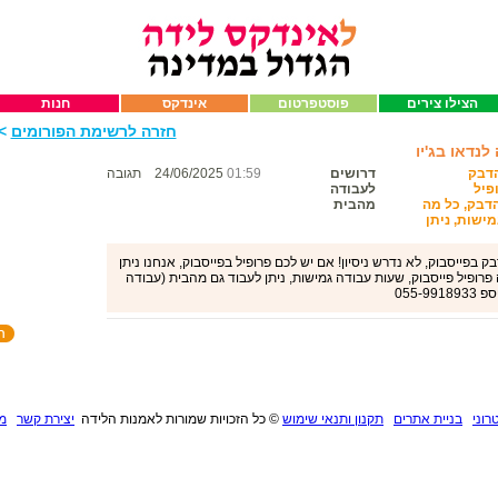
הצילו צירים
פוסטפרטום
אינדקס
חנות
חזרה לרשימת הפורומים
>>
נדאו בג'יו
הדבק
דרושים
01:59
24/06/2025
תגובה
פיל
לעבודה
הדבק, כל מה
מהבית
ישות, ניתן
פייסבוק, לא נדרש ניסיון! אם יש לכם פרופיל בפייסבוק, אנחנו ניתן
ופיל פייסבוק, שעות עבודה גמישות, ניתן לעבוד גם מהבית (עבודה
055-
רוני
בניית אתרים
תקנון ותנאי שימוש
©
כל הזכויות שמורות לאמנות הלידה
יצירת קשר
מנ