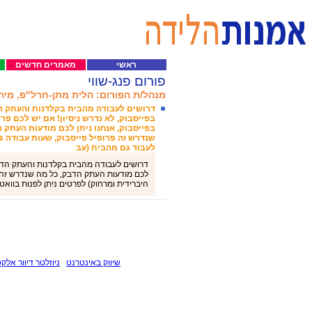
ראשי
מאמרים חדשים
פורום פנג-שווי
מנהל/ת הפורום: הלית מתן-חרל"פ, מיה ל
דרושים לעבודה מהבית בקלדנות והעתק 
בפייסבוק, לא נדרש ניסיון! אם יש לכם פרו
בפייסבוק, אנחנו ניתן לכם מודעות העתק 
שנדרש זה פרופיל פייסבוק, שעות עבודה גמ
לעבוד גם מהבית (עב
דרושים לעבודה מהבית בקלדנות והעתק הדבק ב
לכם מודעות העתק הדבק, כל מה שנדרש זה פר
היברידית ומרחוק) לפרטים ניתן לפנות בוואטספ 9918933
שיווק באינטרנט
ניוזלטר דיוור אלקט